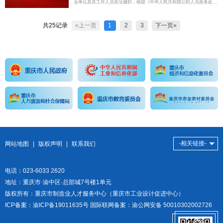
业单位及其工作人员依法履职，根据《中华人民共和国公职人员政务处分
法》和《事业单位人事管理条例》，制定本规定。
共25记录
«上一页
1
2
3
下一页»
-相关链接-
网站地图
|
版权声明
|
联系我们
电话：023-6033 2620
地址：重庆市·渝中区·总部城7号楼1单元
版权所有：重庆市制造业人才服务中心（重庆市工业设计促进中心）
ICP备案：
渝ICP备19011635号
国际联网备案：渝公网安备 50010302002726