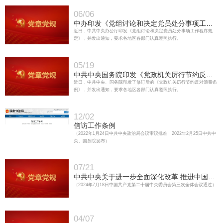
06/06
中办印发《党组讨论和决定党员处分事项工作
程序规定》
近日，中共中央办公厅印发《党组讨论和决定党员处分事项工作程序规
定》，并发出通知，要求各地区各部门认真遵照执行。
05/19
中共中央国务院印发《党政机关厉行节约反对
浪费条例》
近日，中共中央、国务院印发了修订后的《党政机关厉行节约反对浪费条
例》，并发出通知，要求各地区各部门认真遵照执行。
12/02
信访工作条例
（2022年1月24日中共中央政治局会议审议批准 2022年2月25日中共中
央、国务院发布）
07/21
中共中央关于进一步全面深化改革 推进中国式
现代化的决定
（2024年7月18日中国共产党第二十届中央委员会第三次全体会议通过）
04/07