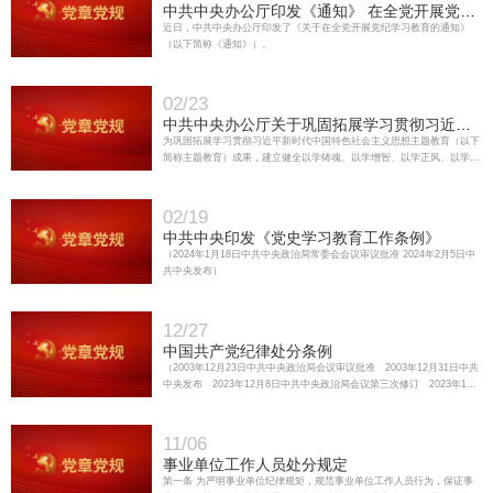
中共中央办公厅印发《通知》 在全党开展党纪
学习教育
近日，中共中央办公厅印发了《关于在全党开展党纪学习教育的通知》
（以下简称《通知》）。
02/23
中共中央办公厅关于巩固拓展学习贯彻习近平
新时代中国特色社会主义思想主题教育成果的
为巩固拓展学习贯彻习近平新时代中国特色社会主义思想主题教育（以下
意见
简称主题教育）成果，建立健全以学铸魂、以学增智、以学正风、以学促
干的长效机制，推动广大党员、干部更加深刻领悟“两个确立”的决定性意
义，更加自觉增强“四个意识”、坚定“四个自信”、做到“两个…
02/19
中共中央印发《党史学习教育工作条例》
（2024年1月18日中共中央政治局常委会会议审议批准 2024年2月5日中
共中央发布）
12/27
中国共产党纪律处分条例
（2003年12月23日中共中央政治局会议审议批准 2003年12月31日中共
中央发布 2023年12月8日中共中央政治局会议第三次修订 2023年12
月19日中共中央发布）
11/06
事业单位工作人员处分规定
第一条 为严明事业单位纪律规矩，规范事业单位工作人员行为，保证事