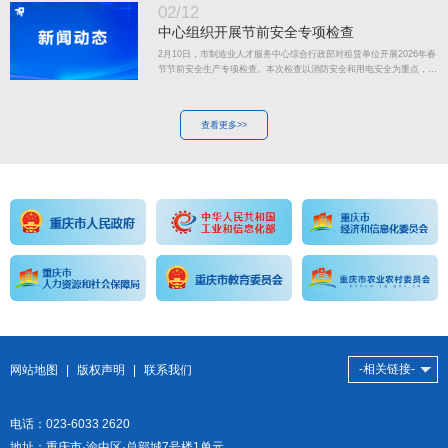
02/12
中心组织开展节前安全专项检查
2月10日，市制造业人才服务中心综合行政部对租赁单位开展2026年春
节节前安全生产专项检查。本次检查以消防安全和用电安全为重点，着
重查看消防器材是否规范配备、消防通道是否保持畅通、电气设备是否
正常运行等情况。现场督促相关单位严格落实安全生产主体责任，持续
增强…
查看更多>>
-相关链接-
网站地图
|
版权声明
|
联系我们
电话：023-6033 2620
地址：重庆市·渝中区·总部城7号楼1单元