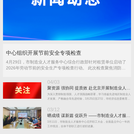
中心组织开展节前安全专项检查
4月29日，市制造业人才服务中心综合行政部针对租赁单位启动了
2026年劳动节前的安全生产专项检查行动。 此次检查聚焦消防安
全与用电安全领域，详细查看了消防器材的配置是否合规、消防通
道是否畅通无阻、电气设备是否处于正常运行状态。检查过程中，
04/03
工作人员现场督促各相关…
聚资源 强协同 提质效 赴北京开展制造业人才
工作专项调研
为深入贯彻制造强国、人才强国战略部署，学习借鉴先进地区制造业人
才发展、产教融合等先进经验，3月25日至27日，市经济信息委教育培
训处、市制造业人才服务中心组成调研组，赴北京开展制造业人才工作
专项调研。调研组一行先后赴工信部人才交流中心、奇安信科技集团等
03/12
地，…
晒成绩 谋新篇 促跃升 ——市制造业人才服务
中心召开干部职工述职述廉会
3月11日，市制造业人才服务中心召开职工大会，全面盘点中心一年的
工作情况，全体干部职工进行述职述廉。