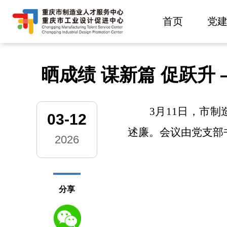
首页
党
晒成绩 谋新篇 促跃
3
月
11
日，市制
03-12
述廉。会议由党支部
2026
分享